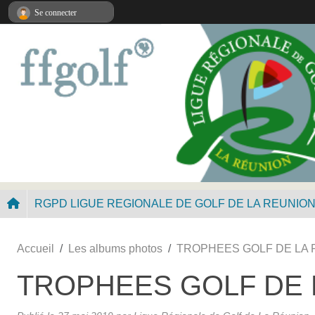
Panneau de gestion des cookies
Se connecter
RGPD LIGUE REGIONALE DE GOLF DE LA REUNIO
Accueil
Les albums photos
TROPHEES GOLF DE LA 
TROPHEES GOLF DE 