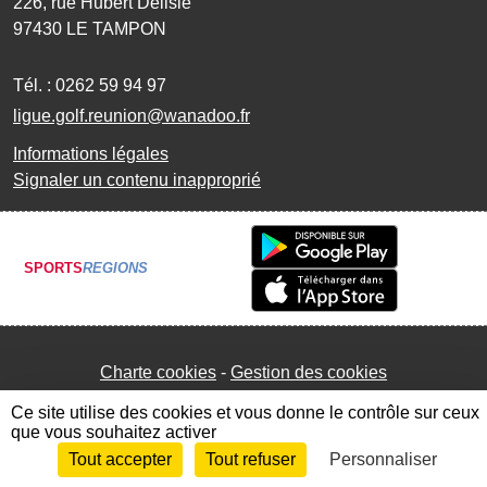
226, rue Hubert Delisle
97430
LE TAMPON
Tél. :
0262 59 94 97
ligue.golf.reunion@wanadoo.fr
Informations légales
Signaler un contenu inapproprié
SPORTS
REGIONS
Charte cookies
Gestion des cookies
Ce site utilise des cookies et vous donne le contrôle sur ceux
que vous souhaitez activer
Tout accepter
Tout refuser
Personnaliser
Envie de participer ?
Connexion