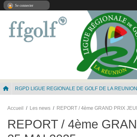
Panneau de gestion des cookies
Se connecter
RGPD LIGUE REGIONALE DE GOLF DE LA REUNIO
Accueil
Les news
REPORT / 4ème GRAND PRIX JEUNES
REPORT / 4ème GRAND