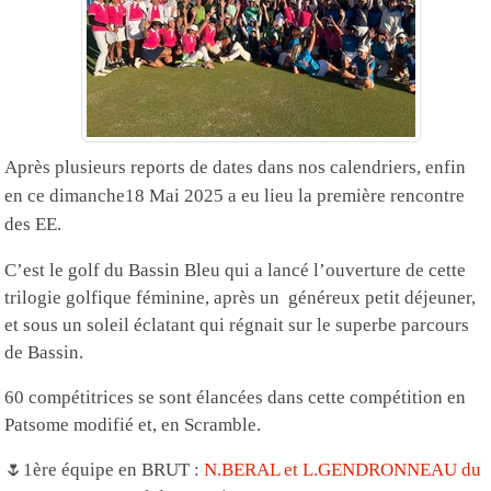
Après plusieurs reports de dates dans nos calendriers, enfin
en ce dimanche18 Mai 2025 a eu lieu la première
rencontre
des EE.
C
’
est le golf du Bassin Bleu
qui a lancé
l
’
ouverture de cette
trilogie
golfique
féminine, après un
généreux
petit
déjeuner,
et sous un soleil éclatant qui régnait sur le superbe parcours
de Bassin.
60 compétitrices se sont élancées dans cette compétition e
n
Patsome modifié et, en Scramble.
🌷1ère équipe en BRUT :
N.BERAL et L.GENDRONNEAU du